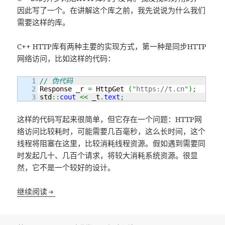
因此写了一个。在讲解这个库之前，我先说说为什么我们
需要这样的库。
C++ HTTP库有两种主要的实现方式，第一种是同步HTTP
网络访问，比如这样的代码：
1

// 伪代码
2

Response _r 
=
 HttpGet 
(
"https://t.cn"
)
;
std
::
cout
<<
 _t
.
text
;
这样的代码写起来很简单，但它存在一个问题：HTTP网
络访问比较耗时，可能需要几百毫秒，这么长时间，这个
线程将阻塞在这里，比较消耗线程资源。假如遇到需要同
时发起几十、几百个请求，将较大消耗系统资源。很显
然，它不是一个较好的设计。
libfv：基于C++20的异步HTTP库
继续阅读