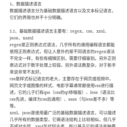
1、数据描述语言
数据描述语言分为基础数据描述语言以及文本标记语言，
它们的界限也并不十分明确。
1.1、基础数据描述语言主要有：regex、css、xml、
json、xaml
regex是正则表达式语法，几乎所有的通用编程语言都能
使用正则表达式，但让人意外的是不同语言的regex语法
不完全一样，有些有细微区别，需要仔细鉴别。另外正则
表达式对于数字处理上较弱，另外语法教复杂，对于新手
来说非常不友好。
css是样式标记语言的老大，主要存在于网页或视频中，
网页文字或图像的样式、电影字幕通常都使用css进行描
述，它的儿子们有qss（css的qt移植版）、less（语法比
css先进，编译为css后通用）、sass（与less差不多）等
等。
xml、json是使用最广泛的基础数据描述语言，可以描述
几乎所有的数据类型，它俩语法结构上比较相似，但几乎
不成对出现。xml年代较古老，所以基于它的语法变种更