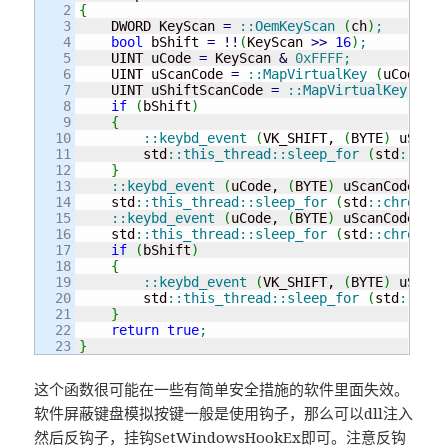
2

{
3

    DWORD KeyScan 
=
::
OemKeyScan
(
ch
)
;
4

bool
 bShift 
=
!!
(
KeyScan 
>>
16
)
;
5

    UINT uCode 
=
 KeyScan 
&
0xFFFF
;
6

    UINT uScanCode 
=
::
MapVirtualKey
(
uCode, M
7

    UINT uShiftScanCode 
=
::
MapVirtualKey
(
VK_
8

if
(
bShift
)
9

{
10

::
keybd_event
(
VK_SHIFT, 
(
BYTE
)
 uShift
11

        std
::
this_thread
::
sleep_for
(
std
::
chro
12

}
13

::
keybd_event
(
uCode, 
(
BYTE
)
 uScanCode, KE
14

    std
::
this_thread
::
sleep_for
(
std
::
chrono
::
15

::
keybd_event
(
uCode, 
(
BYTE
)
 uScanCode, KE
16

    std
::
this_thread
::
sleep_for
(
std
::
chrono
::
17

if
(
bShift
)
18

{
19

::
keybd_event
(
VK_SHIFT, 
(
BYTE
)
 uShift
20

        std
::
this_thread
::
sleep_for
(
std
::
chro
21

}
22

return
true
;
}
这个函数很可能在一些有简单安全措施的软件里面失效。
软件屏蔽键盘模拟按键一般是使用钩子，那么可以dll注入
然后反钩子，挂钩SetWindowsHookEx即可。注意反钩