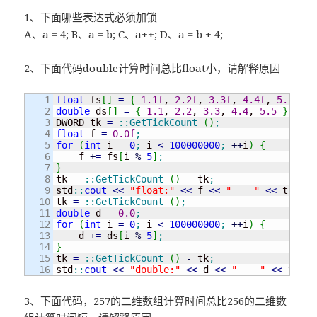
1、下面哪些表达式必须加锁
A、a = 4; B、a = b; C、a++; D、a = b + 4;
2、下面代码double计算时间总比float小，请解释原因
1

float
 fs
[
]
=
{
1.1f
, 
2.2f
, 
3.3f
, 
4.4f
, 
5.5f
}
;
2

double
 ds
[
]
=
{
1.1
, 
2.2
, 
3.3
, 
4.4
, 
5.5
}
;
3

DWORD tk 
=
::
GetTickCount
(
)
;
4

float
 f 
=
0.0f
;
5

for
(
int
 i 
=
0
;
 i 
<
100000000
;
++
i
)
{
6

    f 
+
=
 fs
[
i 
%
5
]
;
7

}
8

tk 
=
::
GetTickCount
(
)
-
 tk
;
9

std
::
cout
<<
"float:"
<<
 f 
<<
"    "
<<
 tk 
<<
10

tk 
=
::
GetTickCount
(
)
;
11

double
 d 
=
0.0
;
12

for
(
int
 i 
=
0
;
 i 
<
100000000
;
++
i
)
{
13

    d 
+
=
 ds
[
i 
%
5
]
;
14

}
15

tk 
=
::
GetTickCount
(
)
-
 tk
;
std
::
cout
<<
"double:"
<<
 d 
<<
"    "
<<
 tk 
<<
3、下面代码，257的二维数组计算时间总比256的二维数