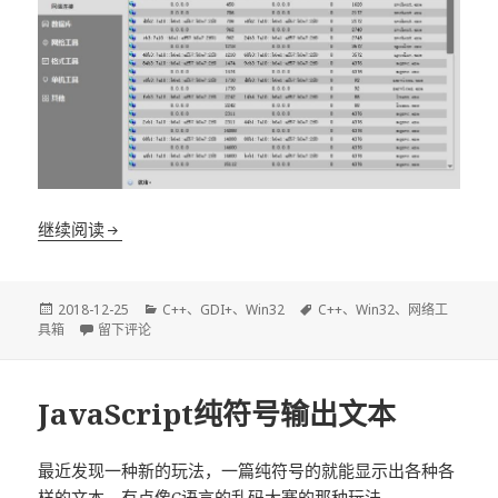
【易大师网络工具箱】项目解析
继续阅读
发
分
标
2018-12-25
C++
、
GDI+
、
Win32
C++
、
Win32
、
网络工
布
于【易大师网络工具箱】项目解析
类
签
具箱
留下评论
于
JavaScript纯符号输出文本
最近发现一种新的玩法，一篇纯符号的就能显示出各种各
样的文本，有点像C语言的乱码大赛的那种玩法。