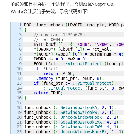
子必须和目标在同一个进程里，否则M$的Copy-On-
Write会让反钩子失效。示例代码如下：
1

BOOL func_unhook 
(
LPVOID func_ptr, WORD param_
2

{
3

// mov eax, 12345678h
4

// ret 0004h
5

    BYTE bBuf 
[
]
=
{
'
\xB8
'
, 
'
\x00
'
, 
'
\x00
'
, 
'
6

*
(
DWORD
*
)
(
&
bBuf 
[
1
]
)
=
 ret_val
;
7

*
(
WORD
*
)
(
&
bBuf 
[
6
]
)
=
 param_num 
*
4
;
8

    DWORD dw 
=
0
, dw2 
=
0
;
9

    BOOL bRet 
=
::
VirtualProtect
(
func_ptr, 
8
,
10

if
(
!
bRet
)
11

return
 FALSE
;
12

::
memcpy
(
func_ptr, bBuf, 
8
)
;
13

if
(
func_ptr 
!
=
::
VirtualProtect
)
14

::
VirtualProtect
(
func_ptr, 
8
, dw, 
&
dw
15

return
 TRUE
;
16

}
17

18

func_unhook 
(
::
SetWindowsHookA
, 
2
, 
1
)
;
19

func_unhook 
(
::
SetWindowsHookW
, 
2
, 
1
)
;
20

func_unhook 
(
::
UnhookWindowsHook
, 
2
, 
1
)
;
21

func_unhook 
(
::
SetWindowsHookExA
, 
4
, 
1
)
;
22

func_unhook 
(
::
SetWindowsHookExW
, 
4
, 
1
)
;
func_unhook 
(
::
UnhookWindowsHookEx
, 
1
, 
1
)
;