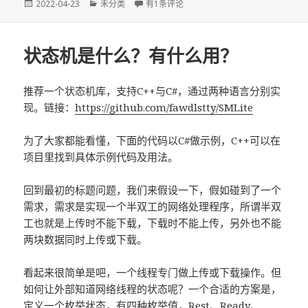
发
分
libfv：基于C++20的异步HTTP库
2022-04-23
未分类
有1条评论
布
类
于
状态机是什么？有什么用？
推荐一个状态机库，支持C++与C#，通过两种语言分别实
现。链接：
https://github.com/fawdlstty/SMLite
为了大家都能看懂，下面的代码以C#做示例，C++可以在
项目里找到具体示例代码及用法。
回到最初的标题问题，我们来假设一下，假如碰到了一个
需求，需求是实现一个半双工的网络处理程序，所谓半双
工也就是上传时不能下载，下载时不能上传，另外也不能
两块数据同时上传或下载。
看起来很简单是吧，一个线程专门做上传或下载操作。但
如何让外部知道网络线程的状态呢？一个合适的方案是，
定义一个枚举状态，有四种枚举值，Rest、Ready、