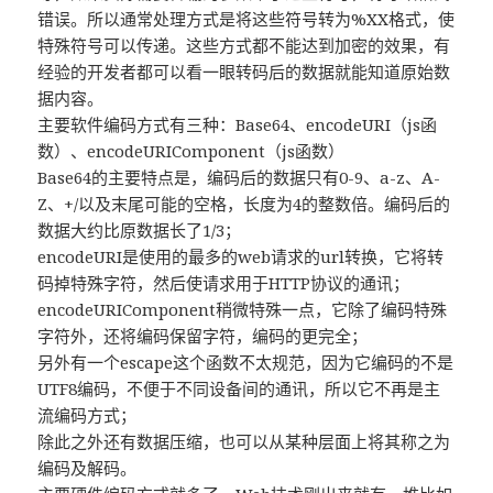
错误。所以通常处理方式是将这些符号转为%XX格式，使
特殊符号可以传递。这些方式都不能达到加密的效果，有
经验的开发者都可以看一眼转码后的数据就能知道原始数
据内容。
主要软件编码方式有三种：Base64、encodeURI（js函
数）、encodeURIComponent（js函数）
Base64的主要特点是，编码后的数据只有0-9、a-z、A-
Z、+/以及末尾可能的空格，长度为4的整数倍。编码后的
数据大约比原数据长了1/3；
encodeURI是使用的最多的web请求的url转换，它将转
码掉特殊字符，然后使请求用于HTTP协议的通讯；
encodeURIComponent稍微特殊一点，它除了编码特殊
字符外，还将编码保留字符，编码的更完全；
另外有一个escape这个函数不太规范，因为它编码的不是
UTF8编码，不便于不同设备间的通讯，所以它不再是主
流编码方式；
除此之外还有数据压缩，也可以从某种层面上将其称之为
编码及解码。