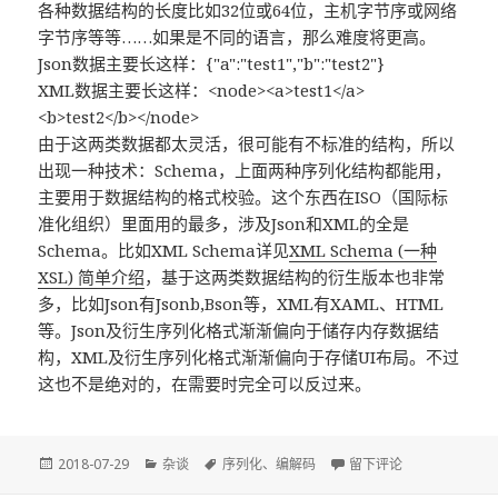
各种数据结构的长度比如32位或64位，主机字节序或网络
字节序等等……如果是不同的语言，那么难度将更高。
Json数据主要长这样：{"a":"test1","b":"test2"}
XML数据主要长这样：<node><a>test1</a>
<b>test2</b></node>
由于这两类数据都太灵活，很可能有不标准的结构，所以
出现一种技术：Schema，上面两种序列化结构都能用，
主要用于数据结构的格式校验。这个东西在ISO（国际标
准化组织）里面用的最多，涉及Json和XML的全是
Schema。比如XML Schema详见
XML Schema (一种
XSL) 简单介绍
，基于这两类数据结构的衍生版本也非常
多，比如Json有Jsonb,Bson等，XML有XAML、HTML
等。Json及衍生序列化格式渐渐偏向于储存内存数据结
构，XML及衍生序列化格式渐渐偏向于存储UI布局。不过
这也不是绝对的，在需要时完全可以反过来。
发
分
标
于数据编解码及序列化技
2018-07-29
杂谈
序列化
、
编解码
留下评论
布
类
签