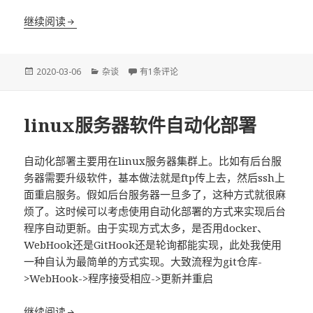
以正确方式理解DDD（领域驱动设计）本质
继续阅读
发
分
以正确方式理解DDD（领域驱动设计）本质
2020-03-06
杂谈
有1条评论
布
类
于
linux服务器软件自动化部署
自动化部署主要用在linux服务器集群上。比如有后台服
务器需要升级软件，基本做法就是ftp传上去，然后ssh上
面重启服务。假如后台服务器一旦多了，这种方式就很麻
烦了。这时候可以考虑使用自动化部署的方式来实现后台
程序自动更新。由于实现方式太多，是否用docker、
WebHook还是GitHook还是轮询都能实现，此处我使用
一种自认为最简单的方式实现。大致流程为git仓库-
>WebHook->程序接受相应->更新并重启
linux服务器软件自动化部署
继续阅读