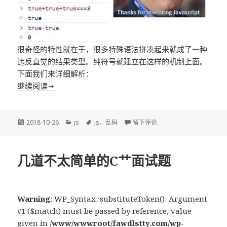
很奇怪的特性就在于，很多特殊语法拼凑起来就成了一种
违反直觉的结果类型。纯符号就建立在这样的机制上面。
下面我们来详细解析：
JavaScript纯符号输出文本
继续阅读
发
分
标
于JavaScript纯符号输出文本
2018-10-26
js
js
、
乱码
留下评论
布
类
签
于
几道不太简单的C艹面试题
Warning
: WP_Syntax::substituteToken(): Argument
#1 ($match) must be passed by reference, value
given in
/www/wwwroot/fawdlstty.com/wp-