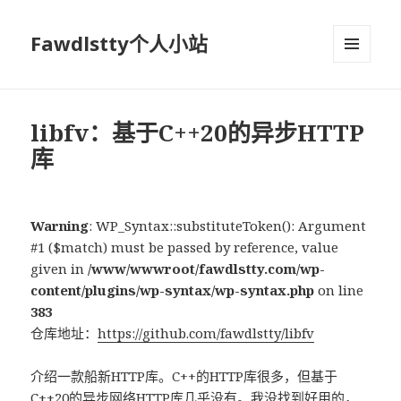
Fawdlstty个人小站
菜单和
挂件
libfv：基于C++20的异步HTTP
库
Warning
: WP_Syntax::substituteToken(): Argument
#1 ($match) must be passed by reference, value
given in
/www/wwwroot/fawdlstty.com/wp-
content/plugins/wp-syntax/wp-syntax.php
on line
383
仓库地址：
https://github.com/fawdlstty/libfv
介绍一款船新HTTP库。C++的HTTP库很多，但基于
C++20的异步网络HTTP库几乎没有。我没找到好用的，