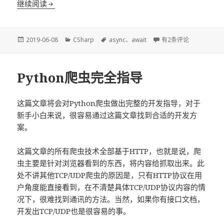
C#中的async/await关键字
继续阅读
发
分
标
C#中的async/await
2019-06-08
CSharp
async
、
await
有2条评论
布
类
签
于
Python爬虫完全指导
这篇文章将会对Python爬虫做出完整的开发指导，对于
新手小白来说，很容易通过这篇文章找到合适的开发方
案。
这篇文章的所有爬虫技术全部基于HTTP，也就是说，爬
虫主要是针对浏览器看到的东西，将内容给抓取出来。此
处不讲其他TCP/UDP爬虫的原因是，只有HTTP协议在用
户角度能直接看到，在不清楚具体TCP/UDP协议内容的情
况下，很难找到通讯的方法。当然，如果你有接口文档，
开发出TCP/UDP也是很容易的事。