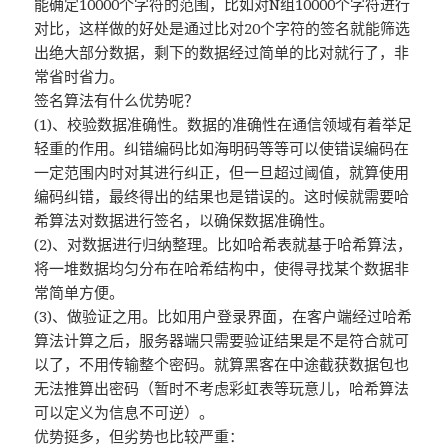
能确定10000个字符的范围，比如对N组10000个字符进行
对比，这样做的好处是通过比对20个字符的签名就能筛选
出绝大部分数据，剩下的数据经过简单的比对就行了，非
常省时省力。
签名算法有什么优势呢？
(1)、校验数据准确性。数据的准确性在通信领域有着举足
轻重的作用。纠错编码比如海明码等等可以使错误编码在
一定范围内时对其进行纠正，但一旦超过阈值，就算使用
编码纠错，最终得出的结果也是错误的。这时候就需要哈
希算法对数据进行签名，以确保数据准确性。
(2)、对数据进行归纳整理。比如哈希表就基于哈希算法，
将一堆数据均匀分布在哈希结构中，使得寻找某个数据非
常简单方便。
(3)、做验证之用。比如用户登录界面，在客户端经过哈希
算法计算之后，服务器端只需要验证结果是不是符合就可
以了，不用传输整个密码。就算黑客在中途截获数据包也
无法推算出密码（暂时不考虑彩虹表等玩意儿，哈希算法
可以定义为信息不可逆）。
优势挺多，但劣势也比较严重：