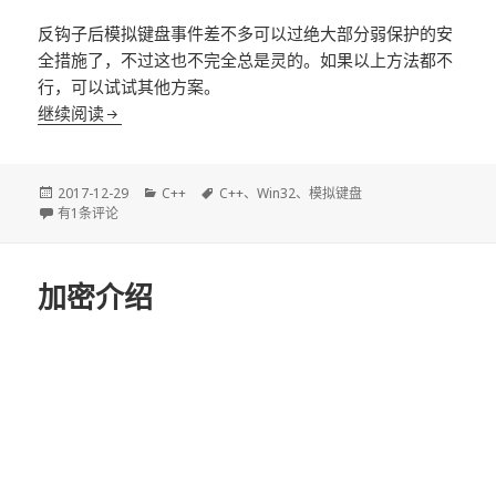
反钩子后模拟键盘事件差不多可以过绝大部分弱保护的安
全措施了，不过这也不完全总是灵的。如果以上方法都不
行，可以试试其他方案。
C++：模拟键盘
继续阅读
发
分
标
2017-12-29
C++
C++
、
Win32
、
模拟键盘
布
C++：模拟键盘
类
签
有1条评论
于
加密介绍