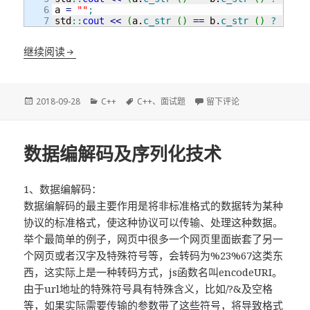
6

a 
=
""
;
std
::
cout
<<
(
a.
c_str
(
)
==
 b.
c_str
(
)
?
"true
几道不太简单的C艹面试题
继续阅读
发
分
标
于几道不太简单的C艹面试
2018-09-28
C++
C++
、
面试题
留下评论
布
类
签
于
数据编解码及序列化技术
1、数据编解码：
数据编解码的最主要作用是将非标准格式的数据转为某种
协议的标准格式，使这种协议可以传输、处理这种数据。
举个最简单的例子，网页中很多一个网页里面嵌套了另一
个网页或者汉字及特殊符号等，会转码为%23%67这类东
西，这实际上是一种转码方式，js函数名叫encodeURI。
由于url地址的特殊符号具有特殊含义，比如/?&及空格
等，如果实际需要传输的参数带了这些符号，将导致格式