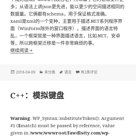
多；从语法上讲json更先进，能以更少的空间描述相同的
数据量。它俩都有schema，用于保证格式准确。
xaml是xml的一个变种，主要用于描述.NET系列程序界
面（WinForm除外的窗口程序）。描述界面的语言特
乱，一个框架就是一种界面描述语言，比如.NET、安卓
等，所以跨框架迁移是一件非常麻烦的事。
计算机语言总结
继续阅读
发
分
标
计算机语言总结
2018-04-09
未分类
语言
有2条评论
布
类
签
于
C++：模拟键盘
Warning
: WP_Syntax::substituteToken(): Argument
#1 ($match) must be passed by reference, value
given in
/www/wwwroot/fawdlstty.com/wp-