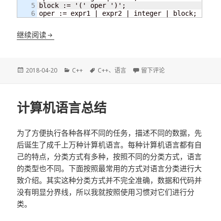
5

block := '(' oper ')';

oper := expr1 | expr2 | integer | block;
自制编程语言（一）：EBNF表达式及Boost.Spirit的
继续阅读
发
分
标
于自制编程语言（一）：EBNF表达
2018-04-20
C++
C++
、
语言
留下评论
布
类
签
于
计算机语言总结
为了方便执行各种各样不同的任务，描述不同的数据，先
后诞生了成千上万种计算机语言。每种计算机语言都有自
己的特点，分类方式有多种，按照不同的分类方式，语言
的类型也不同。下面按照最常用的方式对语言分类进行大
致介绍。其实这种分类方式并不完全准确，数据和代码并
没有明显分界线，所以我就按照使用习惯对它们进行分
类。