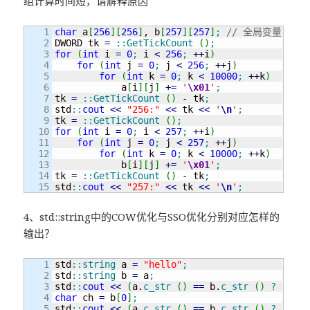
组计算时间短，请解释原因
1

char
 a
[
256
]
[
256
]
, b
[
257
]
[
257
]
;
// 全局变量
2

DWORD tk 
=
::
GetTickCount
(
)
;
3

for
(
int
 i 
=
0
;
 i 
<
256
;
++
i
)
4

for
(
int
 j 
=
0
;
 j 
<
256
;
++
j
)
5

for
(
int
 k 
=
0
;
 k 
<
10000
;
++
k
)
6

            a
[
i
]
[
j
]
+
=
'
\x01
'
;
7

tk 
=
::
GetTickCount
(
)
-
 tk
;
8

std
::
cout
<<
"256:"
<<
 tk 
<<
'
\n
'
;
9

tk 
=
::
GetTickCount
(
)
;
10

for
(
int
 i 
=
0
;
 i 
<
257
;
++
i
)
11

for
(
int
 j 
=
0
;
 j 
<
257
;
++
j
)
12

for
(
int
 k 
=
0
;
 k 
<
10000
;
++
k
)
13

            b
[
i
]
[
j
]
+
=
'
\x01
'
;
14

tk 
=
::
GetTickCount
(
)
-
 tk
;
std
::
cout
<<
"257:"
<<
 tk 
<<
'
\n
'
;
4、std::string中的COW优化与SSO优化分别对应怎样的
输出？
1

std
::
string
 a 
=
"hello"
;
2

std
::
string
 b 
=
 a
;
3

std
::
cout
<<
(
a.
c_str
(
)
==
 b.
c_str
(
)
?
"true
4

char
 ch 
=
 b
[
0
]
;
5

std
::
cout
<<
(
a.
c_str
(
)
==
 b.
c_str
(
)
?
"true