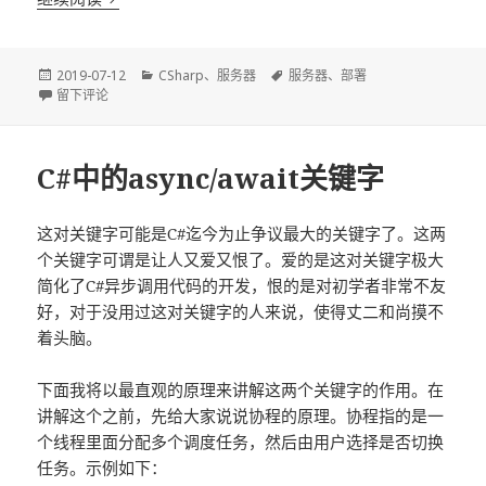
发
分
标
2019-07-12
CSharp
、
服务器
服务器
、
部署
布
于linux服务器软件自动化部署
类
签
留下评论
于
C#中的async/await关键字
这对关键字可能是C#迄今为止争议最大的关键字了。这两
个关键字可谓是让人又爱又恨了。爱的是这对关键字极大
简化了C#异步调用代码的开发，恨的是对初学者非常不友
好，对于没用过这对关键字的人来说，使得丈二和尚摸不
着头脑。
下面我将以最直观的原理来讲解这两个关键字的作用。在
讲解这个之前，先给大家说说协程的原理。协程指的是一
个线程里面分配多个调度任务，然后由用户选择是否切换
任务。示例如下：