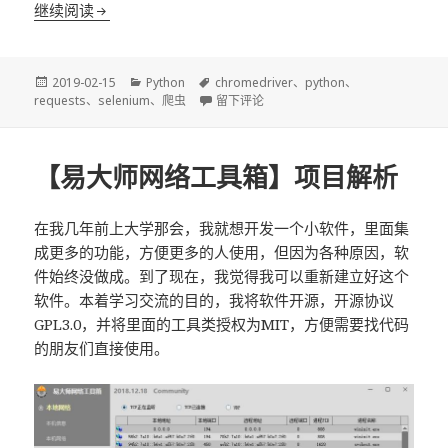
Python爬虫完全指导
继续阅读
发
分
标
2019-02-15
Python
chromedriver
、
python
、
布
类
签
于Python爬虫完全指导
requests
、
selenium
、
爬虫
留下评论
于
【易大师网络工具箱】项目解析
在我几年前上大学那会，我就想开发一个小软件，里面集
成更多的功能，方便更多的人使用，但因为各种原因，软
件始终没做成。到了现在，我觉得我可以重新建立好这个
软件。本着学习交流的目的，我将软件开源，开源协议
GPL3.0，并将里面的工具类授权为MIT，方便需要找代码
的朋友们直接使用。