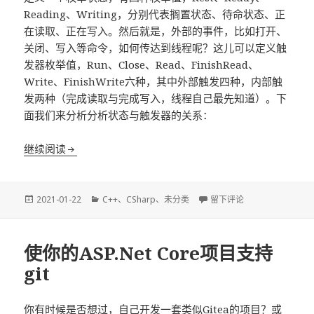
Reading、Writing，分别代表搁置状态、待命状态、正
在读取、正在写入。然后就是，外部的事件，比如打开、
关闭、写入等命令，如何传达到线程呢？这儿可以定义触
发器枚举值，Run、Close、Read、FinishRead、
Write、FinishWrite六种，其中外部触发四种，内部触
发两种（完成读取与完成写入，线程自己最先知道）。下
面我们来分析分析状态与触发器的关系：
状态机是什么？有什么用？
继续阅读
发
分
于状态机是什么？有什么用
2021-01-22
C++
、
CSharp
、
未分类
留下评论
布
类
于
使你的ASP.Net Core项目支持
git
你有时候是否想过，自己开发一套类似Gitea的项目？或