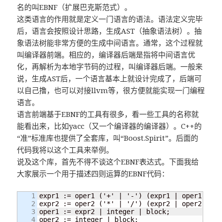
名的叫EBNF（扩展巴克斯范式）。
这类语言的作用就是定义一门语言的语法。语法定义完毕
后，语言会按照设计思路，生成AST（抽象语法树）。抽
象语法树能非常方便的生成中间语言。通常，这个过程就
叫编译器前端。相应的，编译器后端是指将中间语言优
化，再解析为本地字节码的过程，叫编译器后端。一般来
说，生成AST后，一个语言基本上就设计完成了，后端可
以自己撸，也可以对接llvm等，很方便就能实现一门编程
语言。
语言前端基于EBNF的工具有很多，看一些工具的名称就
能看出来，比如yacc（又一个编译器的编译器）。C++的
“准”标准库也提供了全套库，叫“Boost.Spirit”。后面的
代码我将以这个工具来举例。
说及这个库，首先不得不谈这个EBNF表达式。下面我给
大家展示一个用于描述四则运算的EBNF代码：
1

expr1 := oper1 ('+' | '-') (expr1 | oper1)

2

expr2 := oper2 ('*' | '/') (expr2 | oper2)

3

oper1 := expr2 | integer | block;

4

oper2 := integer | block;
