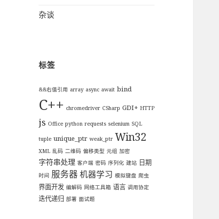
杂谈
标签
bind
&&右值引用
array
async
await
C++
GDI+
chromedriver
CSharp
HTTP
js
Office
python
requests
selenium
SQL
Win32
unique_ptr
tuple
weak_ptr
XML
乱码
二维码
偏移类型
元组
加密
字符串处理
日期
客户端
密码
序列化
建站
服务器
机器学习
时间
模拟键盘
爬虫
界面开发
语言
编解码
网络工具箱
调用协定
迭代递归
部署
面试题