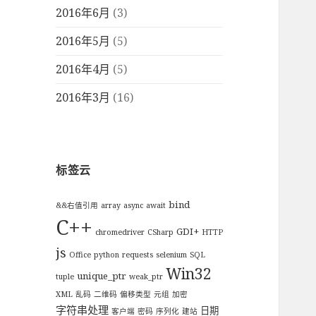
2016年6月
(3)
2016年5月
(5)
2016年4月
(5)
2016年3月
(16)
标签云
bind
&&右值引用
array
async
await
C++
GDI+
chromedriver
CSharp
HTTP
js
Office
python
requests
selenium
SQL
Win32
unique_ptr
tuple
weak_ptr
XML
乱码
二维码
偏移类型
元组
加密
字符串处理
日期
客户端
密码
序列化
建站