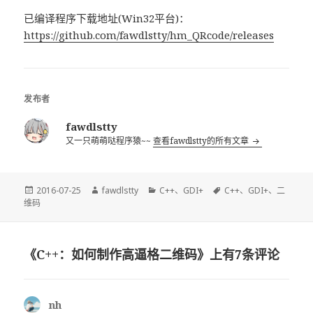
已编译程序下载地址(Win32平台)：
https://github.com/fawdlstty/hm_QRcode/releases
发布者
fawdlstty
又一只萌萌哒程序猿~~
查看fawdlstty的所有文章
发
作
分
标
2016-07-25
fawdlstty
C++
、
GDI+
C++
、
GDI+
、
二
布
者
类
签
维码
于
《C++：如何制作高逼格二维码》上有7条评论
nh
说