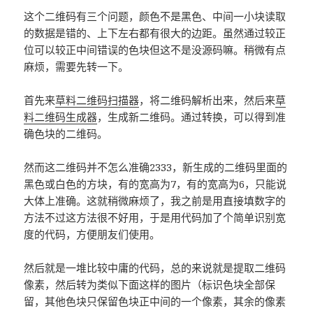
这个二维码有三个问题，颜色不是黑色、中间一小块读取
的数据是错的、上下左右都有很大的边距。虽然通过较正
位可以较正中间错误的色块但这不是没源码嘛。稍微有点
麻烦，需要先转一下。
首先来
草料二维码扫描器
，将二维码解析出来，然后来
草
料二维码生成器
，生成新二维码。通过转换，可以得到准
确色块的二维码。
然而这二维码并不怎么准确2333，新生成的二维码里面的
黑色或白色的方块，有的宽高为7，有的宽高为6，只能说
大体上准确。这就稍微麻烦了，我之前是用直接填数字的
方法不过这方法很不好用，于是用代码加了个简单识别宽
度的代码，方便朋友们使用。
然后就是一堆比较中庸的代码，总的来说就是提取二维码
像素，然后转为类似下面这样的图片（标识色块全部保
留，其他色块只保留色块正中间的一个像素，其余的像素