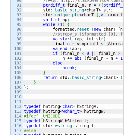
90

//来源：http://stackoverflow.com/questio
91

ptrdiff_t
 final_n, n 
=
(
(
ptrdiff_t
)
 fm
92

        std
::
basic_string
<
charT
>
 str
;
93

        std
::
unique_ptr
<
charT 
[
]
>
 formatted
;
94

va_list
 ap
;
95

while
(
1
)
{
96

            formatted.
reset
(
new
 charT 
[
n
]
)
;
97

//strcpy_s (&formatted [0], fmt_st
98

va_start
(
ap, fmt_str
)
;
99

            final_n 
=
 vsnprintf_s 
(
&
formatted 
100

va_end
(
ap
)
;
101

if
(
final_n 
<
0
||
 final_n 
>=
 n
)
102

                n 
+
=
abs
(
final_n 
-
 n 
+
1
)
;
103

else
104

break
;
105

}
106

return
 std
::
basic_string
<
charT
>
(
forma
107

}
108

}
;
109

110

111

112

typedef
 hString
<
char
>
 hStringA
;
113

typedef
 hString
<
wchar_t
>
 hStringW
;
114

#ifdef _UNICODE
115

typedef
 hStringW hString_t
;
116

typedef
 std
::
wstring
 string_t
;
117

#else