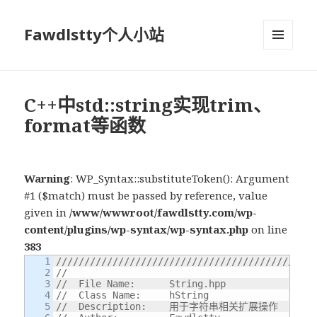
Fawdlstty个人小站
菜单和
挂件
C++中std::string实现trim、
format等函数
Warning
: WP_Syntax::substituteToken(): Argument
#1 ($match) must be passed by reference, value
given in
/www/wwwroot/fawdlstty.com/wp-
content/plugins/wp-syntax/wp-syntax.php
on line
383
1

//////////////////////////////////////////////
2

//
3

//  File Name:      String.hpp
4

//  Class Name:     hString
5

//  Description:    用于字符串相关扩展操作