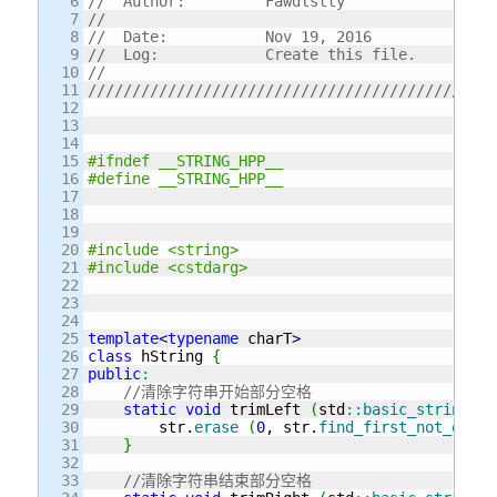
6

//  Author:         Fawdlstty
7

//
8

//  Date:           Nov 19, 2016
9

//  Log:            Create this file.
10

//
11

//////////////////////////////////////////////
12

13

14

15

#ifndef __STRING_HPP__
16

#define __STRING_HPP__
17

18

19

20

#include <string>
21

#include <cstdarg>
22

23

24

25

template
<
typename
 charT
>
26

class
 hString 
{
27

public
:
28

//清除字符串开始部分空格
29

static
void
 trimLeft 
(
std
::
basic_string
<
ch
30

        str.
erase
(
0
, str.
find_first_not_of
(
'
31

}
32

33

//清除字符串结束部分空格