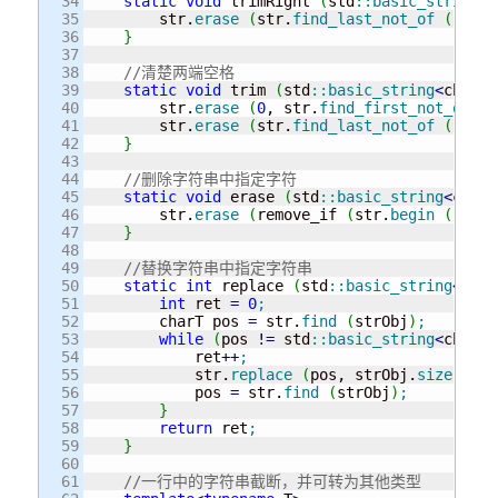
34

static
void
 trimRight 
(
std
::
basic_string
<
c
35

        str.
erase
(
str.
find_last_not_of
(
' '
)
36

}
37

38

//清楚两端空格
39

static
void
 trim 
(
std
::
basic_string
<
charT
>
40

        str.
erase
(
0
, str.
find_first_not_of
(
'
41

        str.
erase
(
str.
find_last_not_of
(
' '
)
42

}
43

44

//删除字符串中指定字符
45

static
void
 erase 
(
std
::
basic_string
<
charT
46

        str.
erase
(
remove_if 
(
str.
begin
(
)
, st
47

}
48

49

//替换字符串中指定字符串
50

static
int
 replace 
(
std
::
basic_string
<
char
51

int
 ret 
=
0
;
52

        charT pos 
=
 str.
find
(
strObj
)
;
53

while
(
pos 
!
=
 std
::
basic_string
<
charT
>
54

            ret
++
;
55

            str.
replace
(
pos, strObj.
size
(
)
, 
56

            pos 
=
 str.
find
(
strObj
)
;
57

}
58

return
 ret
;
59

}
60

61

//一行中的字符串截断，并可转为其他类型