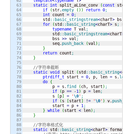
62

template
<
typename
 T
>
63

static
int
 split_aLine_conv 
(
const
 std
::
ba
64

if
(
str.
empty
(
)
)
return
0
;
65

int
 count 
=
0
;
66

        std
::
basic_stringstream
<
charT
>
 bs 
(
str
67

for
(
std
::
basic_string
<
charT
>
 s
;
 std
::
68

typename
 T val
;
69

            std
::
basic_stringstream
<
charT
>
 bss
70

            bss 
>>
 val
;
71

            seq.
push_back
(
val
)
;
72

}
73

return
 count
;
74

}
75

76

//字符串截断
77

static
void
 split 
(
std
::
basic_string
<
charT
78

ptrdiff_t
 start 
=
0
, p, len 
=
 s.
length
79

do
{
80

            p 
=
 s.
find
(
ch, start
)
;
81

if
(
p 
==
-
1
)
 p 
=
 len
;
82

            s 
[
p
]
=
'
\0
'
;
83

if
(
s 
[
start
]
!
=
'
\0
'
)
 v.
push_back
84

            start 
=
 p 
+
1
;
85

}
while
(
start 
<
 len
)
;
86

}
87

88

//字符串格式化
89

static
 std
::
basic_string
<
charT
>
 format 
(
st