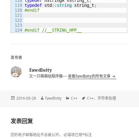
118

typedef
 hStringA hString_t
;
119

typedef
 std
::
string
 string_t
;
120

#endif
121

122

123

#endif //__STRING_HPP__
发布者
fawdlstty
又一只萌萌哒程序猿~~
查看fawdlstty的所有文章
发
作
分
标
2016-03-28
fawdlstty
C++
C++
、
字符串处理
布
者
类
签
于
发表回复
您的电子邮箱地址不会被公开。
必填项已用
*
标注